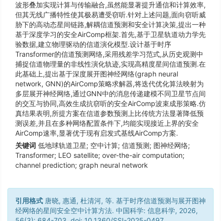
波形叠加实现计算与传输融合,虽然能显著提升通信和计算效率,
但其无线广播特性使其极易遭受窃听.针对上述问题,面向窃听威
胁下的高动态星间链路,解耦信道预测和安全计算决策,提出一种
基于深度学习的安全AirComp框架.首先,基于卫星轨道动力学先
验数据,建立物理驱动的信道演化模型.设计基于时序
Transformer的信道预测网络,采用残差学习范式,从历史观测中
捕捉信道物理量的非线性演化轨迹,实现高精度星间信道预测.在
此基础上,提出基于深度展开图神经网络(graph neural
network, GNN)的AirComp策略求解器,将迭代优化算法映射为
多层展开神经网络,通过GNN中的消息传递建模不同卫星节点间
的交互与协同,高效生成抗窃听的安全AirComp波束成形策略.仿
真结果表明,所提方案在信道参数预测上比传统方法显著降低预
测误差,并且在多种网络配置条件下,均能实现接近上界的安全
AirComp速率,显著优于现有启发式基线AirComp方案.
关键词
低地球轨道卫星; 空中计算; 信道预测; 图神经网络;
Transformer; LEO satellite; over-the-air computation;
channel prediction; graph neural network
引用格式
唐晓, 惠通, 杜清河, 等. 基于时序信道预测与展开图神
经网络的星间安全空中计算方法. 中国科学: 信息科学, 2026,
56(3): 684-703, doi: 10.1360/SSI-2025-0497