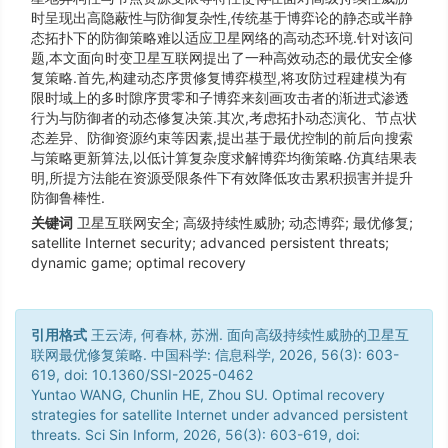
时呈现出高隐蔽性与防御复杂性,传统基于博弈论的静态或半静
态拓扑下的防御策略难以适应卫星网络的高动态环境.针对该问
题,本文面向时变卫星互联网提出了一种高效动态的最优安全修
复策略.首先,构建动态序贯修复博弈模型,将攻防过程建模为有
限时域上的多时隙序贯零和子博弈来刻画攻击者的渐进式渗透
行为与防御者的动态修复决策.其次,考虑拓扑动态演化、节点状
态差异、防御资源约束等因素,提出基于最优控制的前后向搜索
与策略更新算法,以低计算复杂度求解博弈均衡策略.仿真结果表
明,所提方法能在资源受限条件下有效降低攻击累积损害并提升
防御鲁棒性.
关键词
卫星互联网安全; 高级持续性威胁; 动态博弈; 最优修复;
satellite Internet security; advanced persistent threats;
dynamic game; optimal recovery
引用格式
王云涛, 何春林, 苏洲. 面向高级持续性威胁的卫星互
联网最优修复策略. 中国科学: 信息科学, 2026, 56(3): 603-
619, doi: 10.1360/SSI-2025-0462
Yuntao WANG, Chunlin HE, Zhou SU. Optimal recovery
strategies for satellite Internet under advanced persistent
threats. Sci Sin Inform, 2026, 56(3): 603-619, doi: