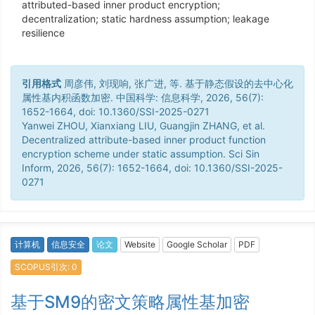
attributed-based inner product encryption;
decentralization; static hardness assumption; leakage
resilience
引用格式
周彦伟, 刘现响, 张广进, 等. 基于静态假设的去中心化
属性基内积函数加密. 中国科学: 信息科学, 2026, 56(7):
1652-1664, doi: 10.1360/SSI-2025-0271
Yanwei ZHOU, Xianxiang LIU, Guangjin ZHANG, et al.
Decentralized attribute-based inner product function
encryption scheme under static assumption. Sci Sin
Inform, 2026, 56(7): 1652-1664, doi: 10.1360/SSI-2025-
0271
计算机
信息安全
论文
Website
Google Scholar
PDF
SCOPUS引次: 0
基于SM9的密文策略属性基加密