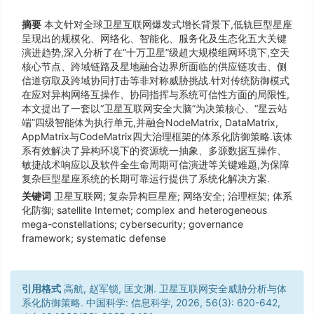
摘要
本文针对全球卫星互联网爆发式增长背景下,低轨巨型星座
呈现出的规模化、网络化、智能化、服务化及生态化五大关键
演进趋势,深入分析了在“十万卫星”级超大规模组网环境下,空天
核心节点、跨域链路及星地融合边界所面临的供应链攻击、侧
信道窃取及跨域协同打击等非对称威胁挑战.针对传统防御模式
在应对异构网络互操作、协同指挥与系统可信性方面的局限性,
本文提出了一套以“卫星互联网安全大脑”为决策核心、“星云站
端”四级智能体为执行单元,并融合NodeMatrix, DataMatrix,
AppMatrix与CodeMatrix四大治理框架的体系化防御策略.该体
系有效解决了异构环境下的资源统一抽象、多源数据互操作、
敏捷战术响应以及软件全生命周期可信演进等关键难题,为保障
复杂巨型星座系统的长期可靠运行提供了系统化解决方案.
关键词
卫星互联网; 复杂异构巨星座; 网络安全; 治理框架; 体系
化防御; satellite Internet; complex and heterogeneous
mega-constellations; cybersecurity; governance
framework; systematic defense
引用格式
高航, 赵军锁, 匡文渊. 卫星互联网安全威胁分析与体
系化防御策略. 中国科学: 信息科学, 2026, 56(3): 620-642,