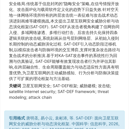
安全格局.传统基于信息封闭的“隐晦安全”策略,在信号情报开放
化、攻击面IP化与载荷软件定义化的趋势下日益失效.针对空天
地一体网络环境所特有的跨层攻击统一表征难与攻击战术动态
演进刻画难等建模挑战,本文提出卫星互联网安全威胁分析与动
态演化框架(SAT-DEF). SAT-DEF从攻击者视角构建了信网协同
入侵、多域网络渗透、多维行动打击、后攻击持久化保持四条
逻辑关联的攻击链,系统刻画从信号层到网络层、从初始入侵到
长期控制的动态威胁演化过程. SAT-DEF引入动态阶段迁移机
制,以模拟攻击者与防御环境的交互博弈,支撑对复杂攻击路径与
复合战术的分析推演.基于对KA-SAT攻击事件的系统性行为回
溯与仿真验证, SAT-DEF能够有效复现攻击者行为并评估其影
响,在跨层融合性、生命周期覆盖能力与动态适应性方面具有明
显优势,为卫星互联网的主动威胁感知、行为分析与防御决策提
供了可扩展的理论框架与方法基础.
关键词
卫星互联网安全; SAT-DEF框架; 威胁建模; 攻击链;
satellite Internet security; SAT-DEF framework; threat
modeling; attack chain
引用格式
唐明圣, 易小云, 袁彬涛, 等. SAT-DEF: 面向卫星互联
网安全的威胁分析与动态演化框架. 中国科学: 信息科学, 2026,