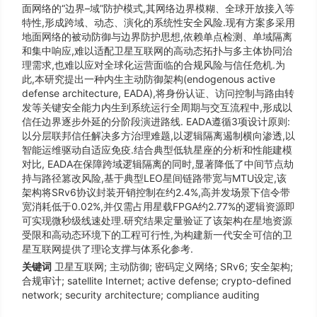
面网络的“边界–域”防护模式,其网络边界模糊、全球开放接入等
特性,形成跨域、动态、演化的系统性安全风险.现有方案多采用
地面网络的被动防御与边界防护思想,依赖单点检测、单域隔离
和集中响应,难以适配卫星互联网的高动态拓扑与多主体协同治
理需求,也难以应对全球化运营面临的合规风险与信任危机.为
此,本研究提出一种内生主动防御架构(endogenous active
defense architecture, EADA),将身份认证、访问控制与路由转
发等关键安全能力内生到系统运行全周期与交互流程中,形成以
信任边界逐步外延的分阶段演进路线. EADA遵循3项设计原则:
以分层联邦信任解决多方治理难题,以逻辑隔离遏制横向渗透,以
智能运维驱动自适应免疫.结合典型低轨星座的分析和性能建模
对比, EADA在保障跨域逻辑隔离的同时,显著降低了中间节点劫
持与路径篡改风险,基于典型LEO星间链路带宽与MTU设定,该
架构将SRv6协议封装开销控制在约2.4%,高并发场景下信令带
宽消耗低于0.02%,并仅需占用星载FPGA约2.77%的逻辑资源即
可实现微秒级线速处理.研究结果定量验证了该架构在星地资源
受限和高动态环境下的工程可行性,为构建新一代安全可信的卫
星互联网提供了理论支撑与体系化参考.
关键词
卫星互联网; 主动防御; 密码定义网络; SRv6; 安全架构;
合规审计; satellite Internet; active defense; crypto-defined
network; security architecture; compliance auditing