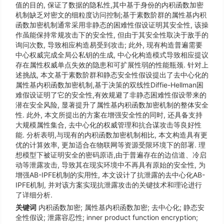
值的目的, 保证了数据的隐私性,其中基于身份的内积函数加密
机制缺乏对密文的细粒度访问控制;基于素数阶群的属性基内积
函数加密机制通常采用非静态的困难性假设证明其安全性, 该操
作虽能保持常规攻击下的安全性, 但由于其安全性取决于敌手的
询问次数, 导致相应构造易受到攻击; 此外, 现有构造普遍需要
中心权威完成全局公私钥的生成, 中心化构造模式导致相应提议
存在属性权威单点失效的隐患和可扩展性弱的性能瓶颈. 针对上
述挑战, 本文基于素数阶群和静态安全性假设提出了去中心化的
属性基内积函数加密机制,基于决策的双线性Diffie-Hellman困
难假设证明了它的安全性,有效规避了非静态困难性假设带来的
潜在安全风险, 显著提升了属性基内积函数加密机制的整体安全
性. 此外, 本文所提出的方案在增强安全性的同时, 还具备支持
大规模属性集合, 去中心化的权威管理和抗合谋攻击等良好性
能. 分析表明,与现有的内积函数加密机制相比, 本文构造具有更
优的计算效率, 更加适合在物联网等资源受限环境下的部署. 理
想模型下被证明安全的密码原语,由于普遍存在的边信道、冷启
动等泄露攻击, 导致其在现实环境中不再具有原始的安全性, 为
增强AB-IPFE机制的实用性, 本文设计了抗泄露的去中心化AB-
IPFE机制, 并对该方案实现抗泄露攻击的关键技术和理论进行
了详细分析.
关键词
内积函数加密; 属性基内积函数加密; 去中心化; 静态安
全性假设; 泄露容忍性; inner product function encryption;