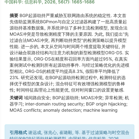
中国科学: 信息科学, 2026, 56(7): 1665-1686
摘要
BGP起源劫持严重威胁互联网路由系统的稳定性. 本文首
先借助监测系统BGPmon与自定义过滤器构建了一批高质量起
源劫持基准数据集, 并系统评估了多种主流检测模型, 发现合法
MOAS冲突是导致检测精度下降的主要原因. 为此, 我们提出“先
过滤合法MOAS冲突, 再判断劫持类型"的检测策略以提升模型
性能. 进一步的, 本文从空间与时间两个维度提取关键特征, 并
设计融合双路径结构与注意力机制的新型检测模型ORG-DS. 实
验结果显示, ORG-DS在精度和召回率方面均超过95%, 在真实
案例测试中检测到所有起源劫持事件. 与经过策略优化的先进模
型相比, ORG-DS的精度平均提高8.3%, 假阳率平均降低了
23%. 研究还发现, 在BGP起源劫持检测过程中, 检测特征的选
择优于模型的复杂设计; 混合特征可有效增强检测模型的鲁棒
性; 时间特征虽理论上性能更优, 但对时间窗口的设置更敏感.
关键词
域间路由安全; BGP起源劫持; MOAS冲突; 异常检测; 机
器学习; inter-domain routing security; BGP origin hijacking;
MOAS conflicts; anomaly detection; machine learning
引用格式
谢远成, 张兆心, 崔璐毅, 等. 基于过滤策略与时空混合
特征的BGP起源劫持检测模型. 中国科学: 信息科学, 2026,