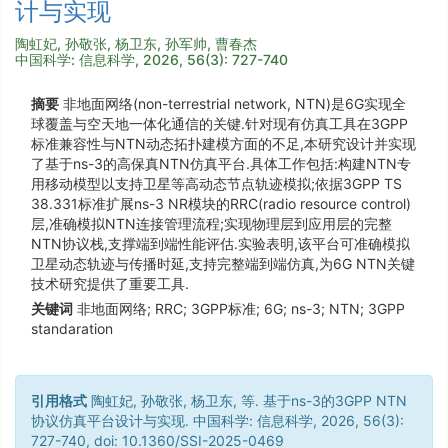
计与实现
陶虹妃, 孙敬张, 杨卫东, 孙军帅, 曹春杰
中国科学: 信息科学, 2026, 56(3): 727-740
摘要
非地面网络(non-terrestrial network, NTN)是6G实现全
球覆盖与空天地一体化通信的关键.针对现有仿真工具在3GPP
标准兼容性与NTN动态拓扑建模方面的不足,本研究设计并实现
了基于ns-3的高保真NTN仿真平台.具体工作包括:构建NTN专
用移动模型以支持卫星等高动态节点轨迹模拟;依据3GPP TS
38.331标准扩展ns-3 NR模块的RRC(radio resource control)
层,准确模拟NTN连接管理流程;实现物理层到应用层的完整
NTN协议栈,支撑端到端性能评估.实验表明,该平台可准确模拟
卫星动态轨迹与传播时延,支持完整端到端仿真,为6G NTN关键
技术研究提供了重要工具.
关键词
非地面网络; RRC; 3GPP标准; 6G; ns-3; NTN; 3GPP
standaration
引用格式
陶虹妃, 孙敬张, 杨卫东, 等. 基于ns-3的3GPP NTN
协议仿真平台设计与实现. 中国科学: 信息科学, 2026, 56(3):
727-740, doi: 10.1360/SSI-2025-0469