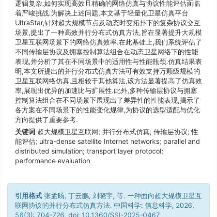
逻辑复杂,如何实现高效且精确的网络仿真与协议性能评估面临
着严峻挑战.为解决上述问题,本文基于轻量化卫星仿真平台
UltraStar,针对超大规模节点及动态时变拓扑下的复杂协议交互
场景,提出了一种高效并行分布式仿真方法,旨在显著提升大规模
卫星互联网场景下的网络仿真效率.在此基础上,我们系统评估了
不同传输层协议及拥塞控制算法组合在动态卫星网络下的性能
表现,并分析了其在不同场景中的适用性与性能瓶颈.仿真结果表
明,本文所提出的并行分布式仿真方法可有效支持万颗级规模的
卫星互联网络仿真,且相较于其他算法,该方法显著提高了仿真效
率,展现出优异的加速比与扩展性.此外,多种传输层协议与拥塞
控制算法组合在不同场景下展现出了差异性的性能表现,揭示了
各方案在不同场景下的性能变化规律,为协议的选型适配与优化
方向提供了重要参考.
关键词
超大规模卫星互联网; 并行分布式仿真; 传输层协议; 性
能评估; ultra-dense satellite Internet networks; parallel and
distributed simulation; transport layer protocol;
performance evaluation
引用格式
张孟旸, 丁云鹏, 刘晓宇, 等. 一种面向超大规模卫星互
联网协议的并行分布式仿真方法. 中国科学: 信息科学, 2026,
56(3): 704-726, doi: 10.1360/SSI-2025-0467