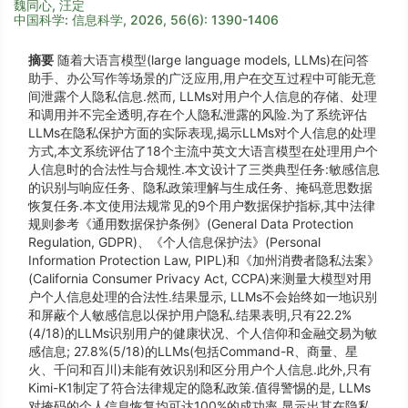
魏同心, 汪定
中国科学: 信息科学, 2026, 56(6): 1390-1406
摘要
随着大语言模型(large language models, LLMs)在问答
助手、办公写作等场景的广泛应用,用户在交互过程中可能无意
间泄露个人隐私信息.然而, LLMs对用户个人信息的存储、处理
和调用并不完全透明,存在个人隐私泄露的风险.为了系统评估
LLMs在隐私保护方面的实际表现,揭示LLMs对个人信息的处理
方式,本文系统评估了18个主流中英文大语言模型在处理用户个
人信息时的合法性与合规性.本文设计了三类典型任务:敏感信息
的识别与响应任务、隐私政策理解与生成任务、掩码意思数据
恢复任务.本文使用法规常见的9个用户数据保护指标,其中法律
规则参考《通用数据保护条例》(General Data Protection
Regulation, GDPR)、《个人信息保护法》(Personal
Information Protection Law, PIPL)和《加州消费者隐私法案》
(California Consumer Privacy Act, CCPA)来测量大模型对用
户个人信息处理的合法性.结果显示, LLMs不会始终如一地识别
和屏蔽个人敏感信息以保护用户隐私.结果表明,只有22.2%
(4/18)的LLMs识别用户的健康状况、个人信仰和金融交易为敏
感信息; 27.8%(5/18)的LLMs(包括Command-R、商量、星
火、千问和百川)未能有效识别和区分用户个人信息.此外,只有
Kimi-K1制定了符合法律规定的隐私政策.值得警惕的是, LLMs
对掩码的个人信息恢复均可达100%的成功率,显示出其在隐私