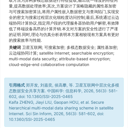
取方法为异构多模态数据进行特征提取,输出统一维度的特征向
量,提高数据处理效率;其次,方案设计了策略隐藏的属性基加密
与可搜索加密算法,将用户属性嵌入数据密文与查询陷门,实现安
全的密文与搜索过程层次化细粒度访问控制;最后,系统通过云边
端协同计算协议,指定用户段的代理服务器协助用户解密,有效降
低了终端设备高昂的计算开销.本文对方案的安全性进行了严谨
的证明.同时,理论与仿真分析表明本方案相较现有方案具有更好
的搜索效率与性能.
关键词
卫星互联网; 可搜索加密; 多模态数据安全; 属性基加密;
云边端协同计算; satellite Internet; searchable encryption;
multi-modal data security; attribute-based encryption;
cloud-edge-end collaborative computation
引用格式
郑开发, 刘嘉奕, 侯高攀, 等. 卫星互联网中层次化多模
态数据安全共享方案. 中国科学: 信息科学, 2026, 56(3): 581-
602, doi: 10.1360/SSI-2025-0465
Kaifa ZHENG, Jiayi LIU, Gaopan HOU, et al. Secure
hierarchical multi-modal data sharing scheme in satellite
Internet. Sci Sin Inform, 2026, 56(3): 581-602, doi:
10.1360/SSI-2025-0465