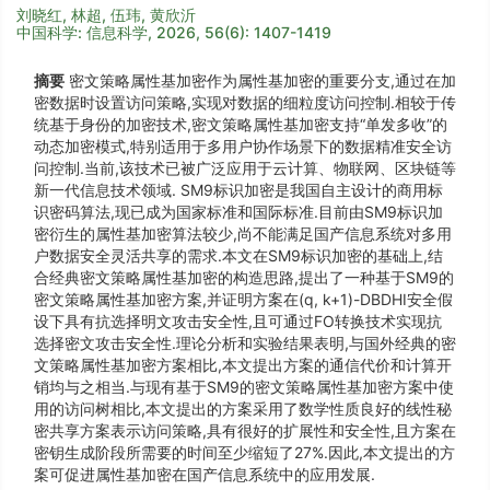
刘晓红, 林超, 伍玮, 黄欣沂
中国科学: 信息科学, 2026, 56(6): 1407-1419
摘要
密文策略属性基加密作为属性基加密的重要分支,通过在加
密数据时设置访问策略,实现对数据的细粒度访问控制.相较于传
统基于身份的加密技术,密文策略属性基加密支持“单发多收”的
动态加密模式,特别适用于多用户协作场景下的数据精准安全访
问控制.当前,该技术已被广泛应用于云计算、物联网、区块链等
新一代信息技术领域. SM9标识加密是我国自主设计的商用标
识密码算法,现已成为国家标准和国际标准.目前由SM9标识加
密衍生的属性基加密算法较少,尚不能满足国产信息系统对多用
户数据安全灵活共享的需求.本文在SM9标识加密的基础上,结
合经典密文策略属性基加密的构造思路,提出了一种基于SM9的
密文策略属性基加密方案,并证明方案在(q, k+1)-DBDHI安全假
设下具有抗选择明文攻击安全性,且可通过FO转换技术实现抗
选择密文攻击安全性.理论分析和实验结果表明,与国外经典的密
文策略属性基加密方案相比,本文提出方案的通信代价和计算开
销均与之相当.与现有基于SM9的密文策略属性基加密方案中使
用的访问树相比,本文提出的方案采用了数学性质良好的线性秘
密共享方案表示访问策略,具有很好的扩展性和安全性,且方案在
密钥生成阶段所需要的时间至少缩短了27%.因此,本文提出的方
案可促进属性基加密在国产信息系统中的应用发展.