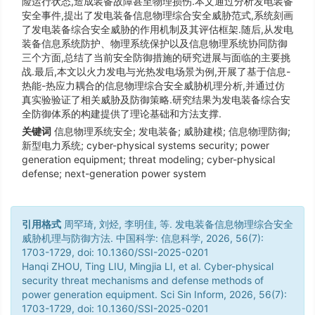
险运行状态,造成装备故障甚至物理损伤.本文通过分析发电装备
安全事件,提出了发电装备信息物理综合安全威胁范式,系统刻画
了发电装备综合安全威胁的作用机制及其评估框架.随后,从发电
装备信息系统防护、物理系统保护以及信息物理系统协同防御
三个方面,总结了当前安全防御措施的研究进展与面临的主要挑
战.最后,本文以火力发电与光热发电场景为例,开展了基于信息-
热能-热应力耦合的信息物理综合安全威胁机理分析,并通过仿
真实验验证了相关威胁及防御策略.研究结果为发电装备综合安
全防御体系的构建提供了理论基础和方法支撑.
关键词
信息物理系统安全; 发电装备; 威胁建模; 信息物理防御;
新型电力系统; cyber-physical systems security; power
generation equipment; threat modeling; cyber-physical
defense; next-generation power system
引用格式
周罕琦, 刘烃, 李明佳, 等. 发电装备信息物理综合安全
威胁机理与防御方法. 中国科学: 信息科学, 2026, 56(7):
1703-1729, doi: 10.1360/SSI-2025-0201
Hanqi ZHOU, Ting LIU, Mingjia LI, et al. Cyber-physical
security threat mechanisms and defense methods of
power generation equipment. Sci Sin Inform, 2026, 56(7):
1703-1729, doi: 10.1360/SSI-2025-0201