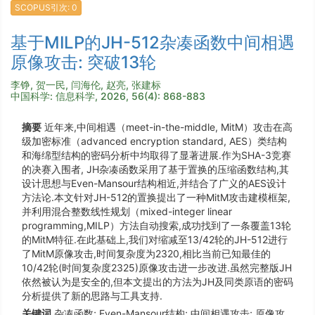
SCOPUS引次: 0
基于MILP的JH-512杂凑函数中间相遇
原像攻击: 突破13轮
李铮, 贺一民, 闫海伦, 赵亮, 张建标
中国科学: 信息科学, 2026, 56(4): 868-883
摘要
近年来,中间相遇（meet-in-the-middle, MitM）攻击在高
级加密标准（advanced encryption standard, AES）类结构
和海绵型结构的密码分析中均取得了显著进展.作为SHA-3竞赛
的决赛入围者, JH杂凑函数采用了基于置换的压缩函数结构,其
设计思想与Even-Mansour结构相近,并结合了广义的AES设计
方法论.本文针对JH-512的置换提出了一种MitM攻击建模框架,
并利用混合整数线性规划（mixed-integer linear
programming,MILP）方法自动搜索,成功找到了一条覆盖13轮
的MitM特征.在此基础上,我们对缩减至13/42轮的JH-512进行
了MitM原像攻击,时间复杂度为2320,相比当前已知最佳的
10/42轮(时间复杂度2325)原像攻击进一步改进.虽然完整版JH
依然被认为是安全的,但本文提出的方法为JH及同类原语的密码
分析提供了新的思路与工具支持.
关键词
杂凑函数; Even-Mansour结构; 中间相遇攻击; 原像攻