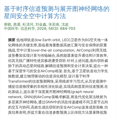
基于时序信道预测与展开图神经网络的
星间安全空中计算方法
唐晓, 惠通, 杜清河, 刘金鑫, 张若南, 沈超
中国科学: 信息科学, 2026, 56(3): 684-703
摘要
低地球轨道(low Earth orbit, LEO)卫星作为6G空天地一体
化网络的关键支撑,面临着海量数据高效汇聚与安全保障的双重
挑战.空中计算(over-the-air computation, AirComp)利用无线
波形叠加实现计算与传输融合,虽然能显著提升通信和计算效率,
但其无线广播特性使其极易遭受窃听.针对上述问题,面向窃听威
胁下的高动态星间链路,解耦信道预测和安全计算决策,提出一种
基于深度学习的安全AirComp框架.首先,基于卫星轨道动力学先
验数据,建立物理驱动的信道演化模型.设计基于时序
Transformer的信道预测网络,采用残差学习范式,从历史观测中
捕捉信道物理量的非线性演化轨迹,实现高精度星间信道预测.在
此基础上,提出基于深度展开图神经网络(graph neural
network, GNN)的AirComp策略求解器,将迭代优化算法映射为
多层展开神经网络,通过GNN中的消息传递建模不同卫星节点间
的交互与协同,高效生成抗窃听的安全AirComp波束成形策略.仿
真结果表明,所提方案在信道参数预测上比传统方法显著降低预