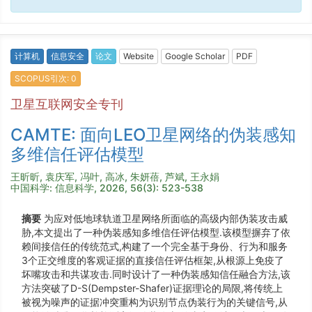
计算机
信息安全
论文
Website
Google Scholar
PDF
SCOPUS引次: 0
卫星互联网安全专刊
CAMTE: 面向LEO卫星网络的伪装感知
多维信任评估模型
王昕昕, 袁庆军, 冯叶, 高冰, 朱妍蓓, 芦斌, 王永娟
中国科学: 信息科学, 2026, 56(3): 523-538
摘要
为应对低地球轨道卫星网络所面临的高级内部伪装攻击威
胁,本文提出了一种伪装感知多维信任评估模型.该模型摒弃了依
赖间接信任的传统范式,构建了一个完全基于身份、行为和服务
3个正交维度的客观证据的直接信任评估框架,从根源上免疫了
坏嘴攻击和共谋攻击.同时设计了一种伪装感知信任融合方法,该
方法突破了D-S(Dempster-Shafer)证据理论的局限,将传统上
被视为噪声的证据冲突重构为识别节点伪装行为的关键信号,从