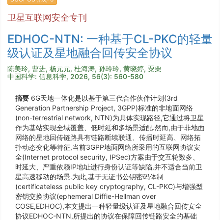
卫星互联网安全专刊
EDHOC-NTN: 一种基于CL-PKC的轻量
级认证及星地融合回传安全协议
陈美玲, 曹进, 杨元元, 杜海涛, 孙玲玲, 黄晓婷, 粟栗
中国科学: 信息科学, 2026, 56(3): 560-580
摘要
6G天地一体化是以基于第三代合作伙伴计划(3rd
Generation Partnership Project, 3GPP)标准的非地面网络
(non-terrestrial network, NTN)为具体实现路径,它通过将卫星
作为基站实现全域覆盖、低时延和多场景适配.然而,由于非地面
网络的星地回传链路具有链路断续联通、传播时延高、网络拓
扑动态变化等特征,当前3GPP地面网络所采用的互联网协议安
全(Internet protocol security, IPSec)方案由于交互轮数多、
时延大、严重依赖IP地址进行身份认证等缺陷,并不适合当前卫
星高速移动的场景.为此,基于无证书公钥密码体制
(certificateless public key cryptography, CL-PKC)与增强型
密钥交换协议(ephemeral Diffie-Hellman over
COSE,EDHOC),本文提出一种轻量级认证及星地融合回传安全
协议EDHOC-NTN,所提出的协议在保障回传链路安全的基础