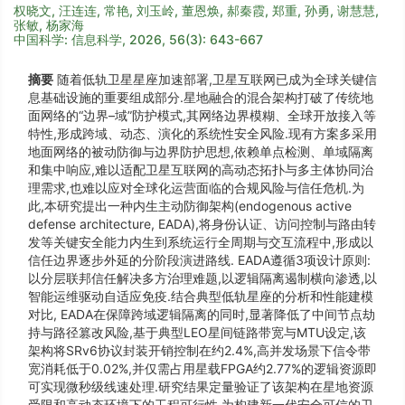
权晓文, 汪连连, 常艳, 刘玉岭, 董恩焕, 郝秦霞, 郑重, 孙勇, 谢慧慧,
张敏, 杨家海
中国科学: 信息科学, 2026, 56(3): 643-667
摘要
随着低轨卫星星座加速部署,卫星互联网已成为全球关键信
息基础设施的重要组成部分.星地融合的混合架构打破了传统地
面网络的“边界–域”防护模式,其网络边界模糊、全球开放接入等
特性,形成跨域、动态、演化的系统性安全风险.现有方案多采用
地面网络的被动防御与边界防护思想,依赖单点检测、单域隔离
和集中响应,难以适配卫星互联网的高动态拓扑与多主体协同治
理需求,也难以应对全球化运营面临的合规风险与信任危机.为
此,本研究提出一种内生主动防御架构(endogenous active
defense architecture, EADA),将身份认证、访问控制与路由转
发等关键安全能力内生到系统运行全周期与交互流程中,形成以
信任边界逐步外延的分阶段演进路线. EADA遵循3项设计原则:
以分层联邦信任解决多方治理难题,以逻辑隔离遏制横向渗透,以
智能运维驱动自适应免疫.结合典型低轨星座的分析和性能建模
对比, EADA在保障跨域逻辑隔离的同时,显著降低了中间节点劫
持与路径篡改风险,基于典型LEO星间链路带宽与MTU设定,该
架构将SRv6协议封装开销控制在约2.4%,高并发场景下信令带
宽消耗低于0.02%,并仅需占用星载FPGA约2.77%的逻辑资源即
可实现微秒级线速处理.研究结果定量验证了该架构在星地资源
受限和高动态环境下的工程可行性,为构建新一代安全可信的卫