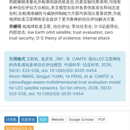
而能够精准量化并检测高级伪装攻击.仿真实验结果表明,与现有
多种信任评估方法相比,本文模型在应对各类伪装攻击和动态攻
击时,在检测准确性与威胁抑制能力方面均表现出显著优势,为低
地球轨道卫星网络安全提供了更为鲁棒的信任评估解决方案.
关键词
低地球轨道卫星; 信任评估; 零信任安全; D-S证据理论;
内部攻击; low Earth orbit satellite; trust evaluation; zero
trust security; D-S theory of evidence; internal attack
引用格式
王昕昕, 袁庆军, 冯叶, 等. CAMTE: 面向LEO卫星网络
的伪装感知多维信任评估模型. 中国科学: 信息科学, 2026,
56(3): 523-538, doi: 10.1360/SSI-2025-0454
Xinxin WANG, Qingjun YUAN, Ye FENG, et al. CAMTE: a
camouflage-aware multidimensional trust evaluation model
for LEO satellite networks. Sci Sin Inform, 2026, 56(3):
523-538, doi: 10.1360/SSI-2025-0454
计算机
信息安全
论文
Website
Google Scholar
PDF
SCOPUS引次: 0