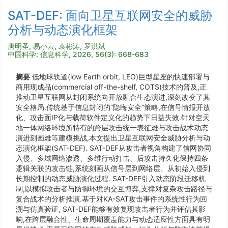
SAT-DEF: 面向卫星互联网安全的威胁
分析与动态演化框架
唐明圣, 易小云, 袁彬涛, 罗洪斌
中国科学: 信息科学, 2026, 56(3): 668-683
摘要
低地球轨道(low Earth orbit, LEO)巨型星座的快速部署与
商用现成品(commercial off-the-shelf, COTS)技术的普及,正
推动卫星互联网从封闭系统向开放融合生态演进,深刻改变了其
安全格局.传统基于信息封闭的“隐晦安全”策略,在信号情报开放
化、攻击面IP化与载荷软件定义化的趋势下日益失效.针对空天
地一体网络环境所特有的跨层攻击统一表征难与攻击战术动态
演进刻画难等建模挑战,本文提出卫星互联网安全威胁分析与动
态演化框架(SAT-DEF). SAT-DEF从攻击者视角构建了信网协同
入侵、多域网络渗透、多维行动打击、后攻击持久化保持四条
逻辑关联的攻击链,系统刻画从信号层到网络层、从初始入侵到
长期控制的动态威胁演化过程. SAT-DEF引入动态阶段迁移机
制,以模拟攻击者与防御环境的交互博弈,支撑对复杂攻击路径与
复合战术的分析推演.基于对KA-SAT攻击事件的系统性行为回
溯与仿真验证, SAT-DEF能够有效复现攻击者行为并评估其影
响,在跨层融合性、生命周期覆盖能力与动态适应性方面具有明