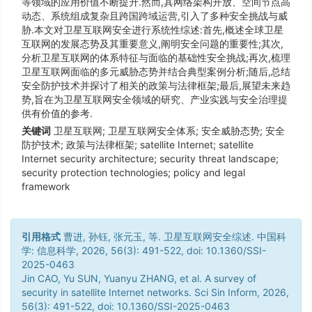
等领域的应用价值不断提升.然而,其网络架构开放、空间节点高
动态、系统组成复杂且跨国跨域运营,引入了多种安全挑战与威
胁.本文对卫星互联网安全进行系统性综述:首先,概述全球卫星
互联网的发展态势及其重要意义,阐明安全问题的重要性;其次,
分析卫星互联网的体系特征与面临的基础性安全挑战;再次,梳理
卫星互联网面临的多元威胁态势并结合典型案例分析;随后,总结
安全防护技术并探讨了相关的政策与法律框架;最后,展望未来趋
势,旨在为卫星互联网安全领域的研究、产业实践与安全治理提
供有价值的参考.
关键词
卫星互联网; 卫星互联网安全体系; 安全威胁态势; 安全
防护技术; 政策与法律框架; satellite Internet; satellite
Internet security architecture; security threat landscape;
security protection technologies; policy and legal
framework
引用格式
曹进, 孙钰, 张元玉, 等. 卫星互联网安全综述. 中国科
学: 信息科学, 2026, 56(3): 491-522, doi: 10.1360/SSI-
2025-0463
Jin CAO, Yu SUN, Yuanyu ZHANG, et al. A survey of
security in satellite Internet networks. Sci Sin Inform, 2026,
56(3): 491-522, doi: 10.1360/SSI-2025-0463