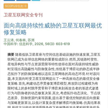
SCOPUS引次: 0
卫星互联网安全专刊
面向高级持续性威胁的卫星互联网最优
修复策略
王云涛, 何春林, 苏洲
中国科学: 信息科学, 2026, 56(3): 603-619
摘要
随着低轨卫星星座与空间信息基础设施的快速发展,卫星互
联网已成为全球信息网络的重要组成部分.然而,其链路时变性、
星地异构性与节点资源受限等特性使得在面对高级持续性威胁
时呈现出高隐蔽性与防御复杂性,传统基于博弈论的静态或半静
态拓扑下的防御策略难以适应卫星网络的高动态环境.针对该问
题,本文面向时变卫星互联网提出了一种高效动态的最优安全修
复策略.首先,构建动态序贯修复博弈模型,将攻防过程建模为有
限时域上的多时隙序贯零和子博弈来刻画攻击者的渐进式渗透
行为与防御者的动态修复决策.其次,考虑拓扑动态演化、节点状
态差异、防御资源约束等因素,提出基于最优控制的前后向搜索
与策略更新算法,以低计算复杂度求解博弈均衡策略.仿真结果表
明,所提方法能在资源受限条件下有效降低攻击累积损害并提升