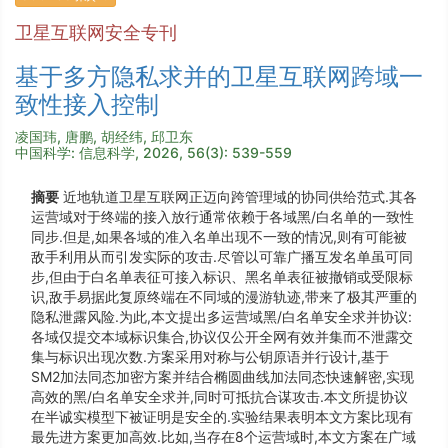
卫星互联网安全专刊
基于多方隐私求并的卫星互联网跨域一
致性接入控制
凌国玮, 唐鹏, 胡经纬, 邱卫东
中国科学: 信息科学, 2026, 56(3): 539-559
摘要
近地轨道卫星互联网正迈向跨管理域的协同供给范式.其各
运营域对于终端的接入放行通常依赖于各域黑/白名单的一致性
同步.但是,如果各域的准入名单出现不一致的情况,则有可能被
敌手利用从而引发实际的攻击.尽管以可靠广播互发名单虽可同
步,但由于白名单表征可接入标识、黑名单表征被撤销或受限标
识,敌手易据此复原终端在不同域的漫游轨迹,带来了极其严重的
隐私泄露风险.为此,本文提出多运营域黑/白名单安全求并协议:
各域仅提交本域标识集合,协议仅公开全网有效并集而不泄露交
集与标识出现次数.方案采用对称与公钥原语并行设计,基于
SM2加法同态加密方案并结合椭圆曲线加法同态快速解密,实现
高效的黑/白名单安全求并,同时可抵抗合谋攻击.本文所提协议
在半诚实模型下被证明是安全的.实验结果表明本文方案比现有
最先进方案更加高效.比如,当存在8个运营域时,本文方案在广域