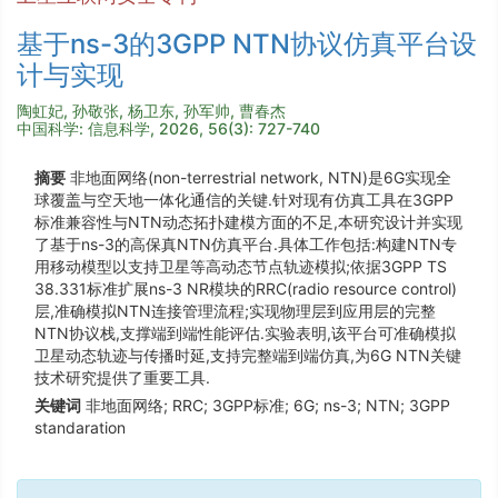
基于ns-3的3GPP NTN协议仿真平台设
计与实现
陶虹妃, 孙敬张, 杨卫东, 孙军帅, 曹春杰
中国科学: 信息科学, 2026, 56(3): 727-740
摘要
非地面网络(non-terrestrial network, NTN)是6G实现全
球覆盖与空天地一体化通信的关键.针对现有仿真工具在3GPP
标准兼容性与NTN动态拓扑建模方面的不足,本研究设计并实现
了基于ns-3的高保真NTN仿真平台.具体工作包括:构建NTN专
用移动模型以支持卫星等高动态节点轨迹模拟;依据3GPP TS
38.331标准扩展ns-3 NR模块的RRC(radio resource control)
层,准确模拟NTN连接管理流程;实现物理层到应用层的完整
NTN协议栈,支撑端到端性能评估.实验表明,该平台可准确模拟
卫星动态轨迹与传播时延,支持完整端到端仿真,为6G NTN关键
技术研究提供了重要工具.
关键词
非地面网络; RRC; 3GPP标准; 6G; ns-3; NTN; 3GPP
standaration