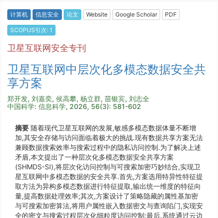
计算机
信息安全
论文
Website
Google Scholar
PDF
SCOPUS引次: 1
卫星互联网安全专刊
卫星互联网中层次化多模态数据安全共
享方案
郑开发, 刘嘉奕, 侯高攀, 杨立群, 苗银宾, 刘志全
中国科学: 信息科学, 2026, 56(3): 581-602
摘要
随着现代卫星互联网的发展,敏感多模态数据体量不断增
加,其安全存储与访问面临着极大的挑战.现有数据共享方案无法
兼顾数据搜索效率与搜索过程中的隐私访问控制.为了解决上述
矛盾,本文提出了一种层次化多模态数据安全共享方案
(SHMDS-SI),将层次化访问控制与可搜索加密巧妙结合,实现卫
星互联网中多模态数据的安全共享.首先,方案选用特异性特征提
取方法为异构多模态数据进行特征提取,输出统一维度的特征向
量,提高数据处理效率;其次,方案设计了策略隐藏的属性基加密
与可搜索加密算法,将用户属性嵌入数据密文与查询陷门,实现安
全的密文与搜索过程层次化细粒度访问控制;最后,系统通过云边