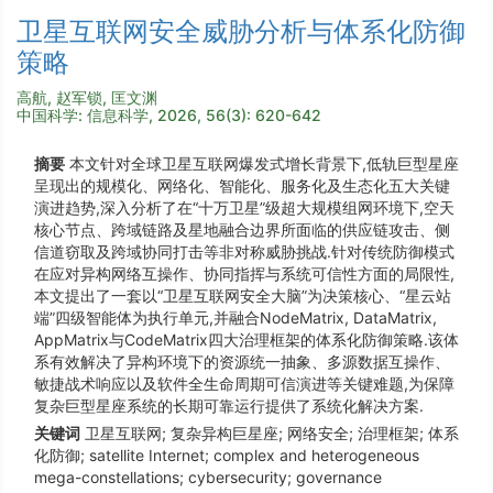
卫星互联网安全威胁分析与体系化防御
策略
高航, 赵军锁, 匡文渊
中国科学: 信息科学, 2026, 56(3): 620-642
摘要
本文针对全球卫星互联网爆发式增长背景下,低轨巨型星座
呈现出的规模化、网络化、智能化、服务化及生态化五大关键
演进趋势,深入分析了在“十万卫星”级超大规模组网环境下,空天
核心节点、跨域链路及星地融合边界所面临的供应链攻击、侧
信道窃取及跨域协同打击等非对称威胁挑战.针对传统防御模式
在应对异构网络互操作、协同指挥与系统可信性方面的局限性,
本文提出了一套以“卫星互联网安全大脑”为决策核心、“星云站
端”四级智能体为执行单元,并融合NodeMatrix, DataMatrix,
AppMatrix与CodeMatrix四大治理框架的体系化防御策略.该体
系有效解决了异构环境下的资源统一抽象、多源数据互操作、
敏捷战术响应以及软件全生命周期可信演进等关键难题,为保障
复杂巨型星座系统的长期可靠运行提供了系统化解决方案.
关键词
卫星互联网; 复杂异构巨星座; 网络安全; 治理框架; 体系
化防御; satellite Internet; complex and heterogeneous
mega-constellations; cybersecurity; governance