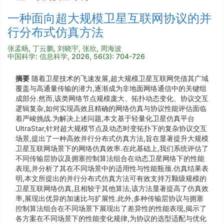
一种面向超大规模卫星互联网协议的并
行分布式仿真方法
张孟旸, 丁云鹏, 刘晓宇, 张欣, 周海波
中国科学: 信息科学, 2026, 56(3): 704-726
摘要
随着卫星技术的飞速发展,超大规模卫星互联网凭借其广域
覆盖与高通量传输的潜力,逐渐成为非地面网络通信中的关键组
成部分.然而,该类网络节点规模庞大、拓扑动态变化、协议交互
逻辑复杂,如何实现高效且精确的网络仿真与协议性能评估面临
着严峻挑战.为解决上述问题,本文基于轻量化卫星仿真平台
UltraStar,针对超大规模节点及动态时变拓扑下的复杂协议交互
场景,提出了一种高效并行分布式仿真方法,旨在显著提升大规模
卫星互联网场景下的网络仿真效率.在此基础上,我们系统评估了
不同传输层协议及拥塞控制算法组合在动态卫星网络下的性能
表现,并分析了其在不同场景中的适用性与性能瓶颈.仿真结果表
明,本文所提出的并行分布式仿真方法可有效支持万颗级规模的
卫星互联网络仿真,且相较于其他算法,该方法显著提高了仿真效
率,展现出优异的加速比与扩展性.此外,多种传输层协议与拥塞
控制算法组合在不同场景下展现出了差异性的性能表现,揭示了
各方案在不同场景下的性能变化规律,为协议的选型适配与优化