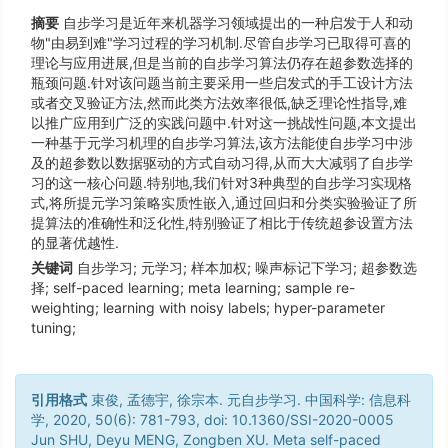
摘要
自步学习是近年来机器学习领域提出的一种启发于人和动
物"由易到难"学习过程的学习机制.尽管自步学习已取得可喜的
理论与应用进展,但是当前的自步学习算法仍存在超参数选择的
瓶颈问题.针对该问题当前主要采用一些启发式的手工设计方法
或者交叉验证方法,然而此类方法效率很低,缺乏理论性指导,难
以推广应用到广泛的实践问题中.针对这一挑战性问题,本文提出
一种基于元学习机理的自步学习算法,该方法能使自步学习中涉
及的超参数以数据驱动的方式自动习得,从而大大减弱了自步学
习的这一核心问题.特别地,我们针对3种典型的自步学习实现格
式,将所提元学习策略实质性嵌入,通过回归和分类实验验证了所
提算法的准确性和泛化性,特别验证了相比于传统超参设置方法
的显著优越性.
关键词
自步学习; 元学习; 样本加权; 噪声标记下学习; 超参数选
择; self-paced learning; meta learning; sample re-
weighting; learning with noisy labels; hyper-parameter
tuning;
引用格式
束俊, 孟德宇, 徐宗本. 元自步学习. 中国科学: 信息科
学, 2020, 50(6): 781-793, doi: 10.1360/SSI-2020-0005
Jun SHU, Deyu MENG, Zongben XU. Meta self-paced