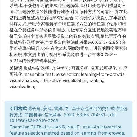
系统.基于众包学习的集成特征选择算法利用众包学习模型对不
同特征选择方法的性能进行建模,计算每种方法的可靠性,并在此
基础上将这些方法的结果有机融合.可视分析系统提供了丰富的
排序方式,帮助专家理解单个特征选择方法的特征选择结果和特
征在分类任务中所起的作用,从而让专家交互迭代地改善现有特
征子集.在4个真实世界数据集上的数值实验表明,相比于现有的
集成特征选择算法,本文提出的算法能够带来0.63%～2.85%分
类准确率的提升.此外,在文本和图像数据集上进行的两个案例分
析表明,本文提出的可视分析系统能够进一步带来0.28%～
5.24%的分类准确率提升.
关键词
集成特征选择; 众包学习; 可视分析; 交互式可视化; 排序
可视化; ensemble feature selection; learning-from-crowds;
visual analysis; interactive visualization; ranking
visualization;
引用格式
陈长建, 姜流, 雷娜, 等. 基于众包学习的交互式特征选
择方法. 中国科学: 信息科学, 2020, 50(6): 794-812, doi:
10.1360/SSI-2019-0208
Changjian CHEN, Liu JIANG, Na LEI, et al. An interactive
feature selection method based on learning-from-crowds.