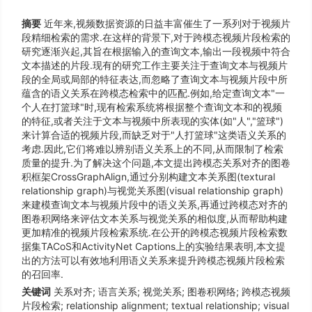
摘要
近年来,视频数据资源的日益丰富催生了一系列对于视频片
段精细检索的需求.在这样的背景下,对于跨模态视频片段检索的
研究逐渐兴起,其旨在根据输入的查询文本,输出一段视频中符合
文本描述的片段.现有的研究工作主要关注于查询文本与视频片
段的全局或局部的特征表达,而忽略了查询文本与视频片段中所
蕴含的语义关系在跨模态检索中的匹配.例如,给定查询文本"一
个人在打篮球"时,现有检索系统将根据整个查询文本和的视频
的特征,或者关注于文本与视频中所表现的实体(如"人","篮球")
来计算合适的视频片段,而缺乏对于"人打篮球"这类语义关系的
考虑.因此,它们将难以辨别语义关系上的不同,从而限制了检索
质量的提升.为了解决这个问题,本文提出跨模态关系对齐的图卷
积框架CrossGraphAlign,通过分别构建文本关系图(textural
relationship graph)与视觉关系图(visual relationship graph)
来建模查询文本与视频片段中的语义关系,再通过跨模态对齐的
图卷积网络来评估文本关系与视觉关系的相似度,从而帮助构建
更加精准的视频片段检索系统.在公开的跨模态视频片段检索数
据集TACoS和ActivityNet Captions上的实验结果表明,本文提
出的方法可以有效地利用语义关系来提升跨模态视频片段检索
的召回率.
关键词
关系对齐; 语言关系; 视觉关系; 图卷积网络; 跨模态视频
片段检索; relationship alignment; textual relationship; visual