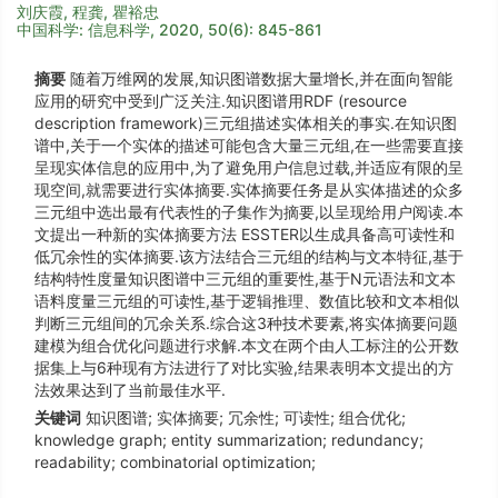
刘庆霞, 程龚, 瞿裕忠
中国科学: 信息科学, 2020, 50(6): 845-861
摘要
随着万维网的发展,知识图谱数据大量增长,并在面向智能
应用的研究中受到广泛关注.知识图谱用RDF (resource
description framework)三元组描述实体相关的事实.在知识图
谱中,关于一个实体的描述可能包含大量三元组,在一些需要直接
呈现实体信息的应用中,为了避免用户信息过载,并适应有限的呈
现空间,就需要进行实体摘要.实体摘要任务是从实体描述的众多
三元组中选出最有代表性的子集作为摘要,以呈现给用户阅读.本
文提出一种新的实体摘要方法 ESSTER以生成具备高可读性和
低冗余性的实体摘要.该方法结合三元组的结构与文本特征,基于
结构特性度量知识图谱中三元组的重要性,基于N元语法和文本
语料度量三元组的可读性,基于逻辑推理、数值比较和文本相似
判断三元组间的冗余关系.综合这3种技术要素,将实体摘要问题
建模为组合优化问题进行求解.本文在两个由人工标注的公开数
据集上与6种现有方法进行了对比实验,结果表明本文提出的方
法效果达到了当前最佳水平.
关键词
知识图谱; 实体摘要; 冗余性; 可读性; 组合优化;
knowledge graph; entity summarization; redundancy;
readability; combinatorial optimization;