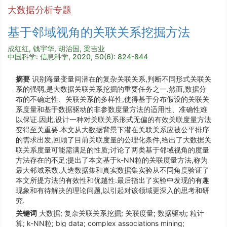
大数据分析专题
基于邻域视角的关联关系挖掘方法
成红红, 钱宇华, 胡治国, 梁吉业
中国科学: 信息科学, 2020, 50(6): 824-844
摘要
识别海量变量间潜在的复杂关联关系,判断不同形式关联关
系的强弱,是大数据关联关系挖掘的重要任务之一.然而,数据分
布的不确定性、关联关系的多样性,使得基于分布假设的关联关
系度量和基于数据驱动的非参数度量方法的适用性、准确性难
以保证.因此,设计一种对关联关系形式无偏的有效关联度量方法
变得至关重要.本文从大数据背景下潜在关联关系应被公平排序
的需求出发,回顾了目前关联度量的公理化条件,给出了大数据关
联关系度量可能需满足的性质;讨论了两类基于邻域视角的度量
方法存在的不足;提出了本文基于k-NN粒的关联度量方法,称为
最大邻域系数.人造数据集和真实数据集实验从不同角度验证了
本文所提方法的有效性和优越性.最后指出了实验中发现的有趣
现象和有待解决的理论问题,以引起对该领域更深入的思考和研
究.
关键词
大数据; 复杂关联关系挖掘; 关联度量; 数据驱动; 粒计
算; k-NN粒; big data; complex associations mining;