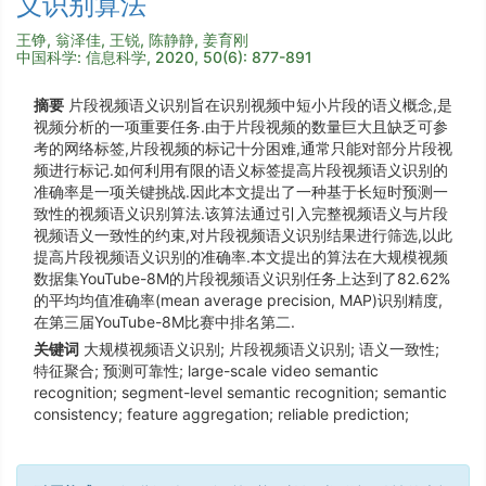
义识别算法
王铮, 翁泽佳, 王锐, 陈静静, 姜育刚
中国科学: 信息科学, 2020, 50(6): 877-891
摘要
片段视频语义识别旨在识别视频中短小片段的语义概念,是
视频分析的一项重要任务.由于片段视频的数量巨大且缺乏可参
考的网络标签,片段视频的标记十分困难,通常只能对部分片段视
频进行标记.如何利用有限的语义标签提高片段视频语义识别的
准确率是一项关键挑战.因此本文提出了一种基于长短时预测一
致性的视频语义识别算法.该算法通过引入完整视频语义与片段
视频语义一致性的约束,对片段视频语义识别结果进行筛选,以此
提高片段视频语义识别的准确率.本文提出的算法在大规模视频
数据集YouTube-8M的片段视频语义识别任务上达到了82.62%
的平均均值准确率(mean average precision, MAP)识别精度,
在第三届YouTube-8M比赛中排名第二.
关键词
大规模视频语义识别; 片段视频语义识别; 语义一致性;
特征聚合; 预测可靠性; large-scale video semantic
recognition; segment-level semantic recognition; semantic
consistency; feature aggregation; reliable prediction;